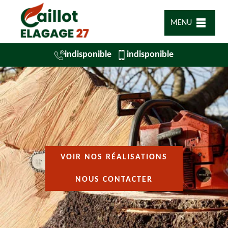
MENU
indisponible
indisponible
VOIR NOS RÉALISATIONS
NOUS CONTACTER