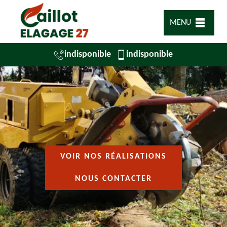
MENU
indisponible
indisponible
VOIR NOS RÉALISATIONS
NOUS CONTACTER