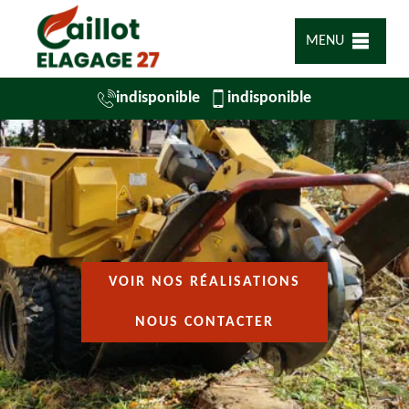
MENU
indisponible
indisponible
VOIR NOS RÉALISATIONS
NOUS CONTACTER