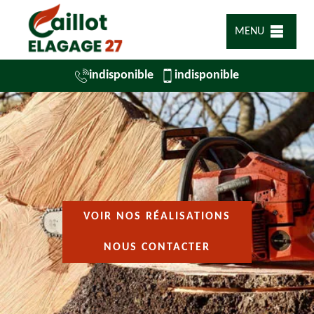
MENU
indisponible
indisponible
VOIR NOS RÉALISATIONS
NOUS CONTACTER