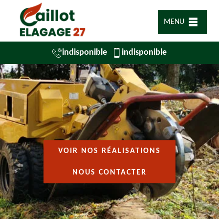
MENU
indisponible
indisponible
VOIR NOS RÉALISATIONS
NOUS CONTACTER